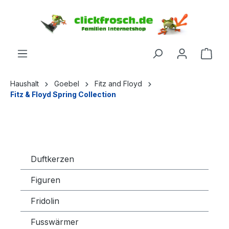
inhalt springen
Haushalt
Goebel
Fitz and Floyd
Fitz & Floyd Spring Collection
Duftkerzen
Figuren
Fridolin
Fusswärmer