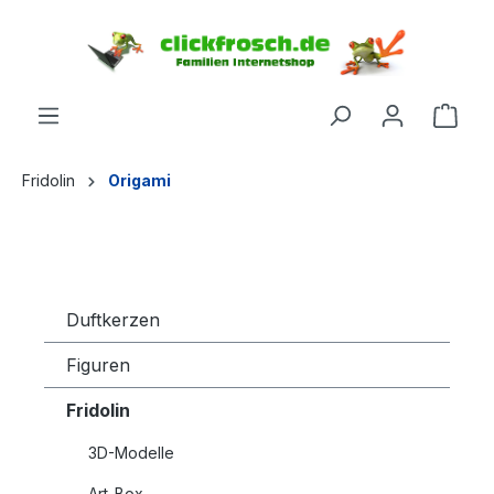
inhalt springen
Fridolin
Origami
Duftkerzen
Figuren
Fridolin
3D-Modelle
Art-Box